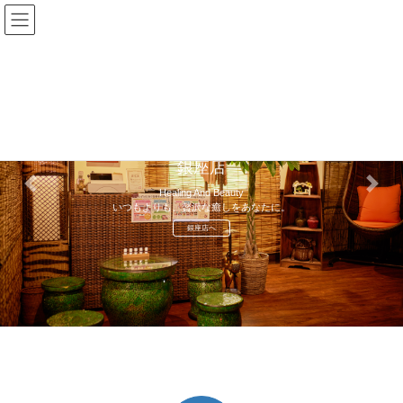
コ
ナ
金田株式会社
ン
ビ
テ
ゲ
ン
ー
ツ
シ
へ
ョ
ス
ン
キ
に
美FRESH
ッ
移
銀座店
プ
動
Previous
Next
Healing And Beauty
いつもよりも、贅沢な癒しをあなたに。
銀座店へ