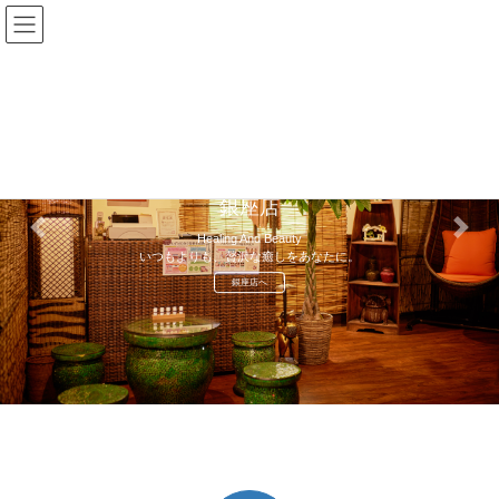
コ
ナ
金田株式会社
ン
ビ
テ
ゲ
ン
ー
ツ
シ
へ
ョ
ス
ン
キ
に
美FRESH
ッ
移
銀座店
プ
動
Previous
Next
Healing And Beauty
いつもよりも、贅沢な癒しをあなたに。
銀座店へ